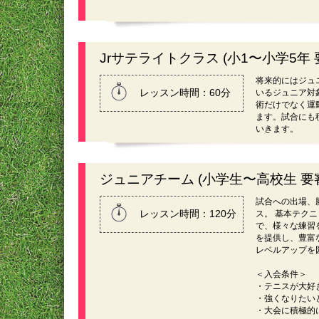
Jrサテライトクラス (小1〜小学5年 
将来的にはジュ
レッスン時間：60分
いるジュニア対
術だけでなく運
ます。試合にも
いきます。
ジュニアチーム (小学生〜高校生 要
試合への出場、
レッスン時間：120分
ス。 基本テク
で、様々な練習
を提供し、豊富
レベルアップを
＜入会条件＞
・テニスが大好
・強くなりたい
・大会に積極的