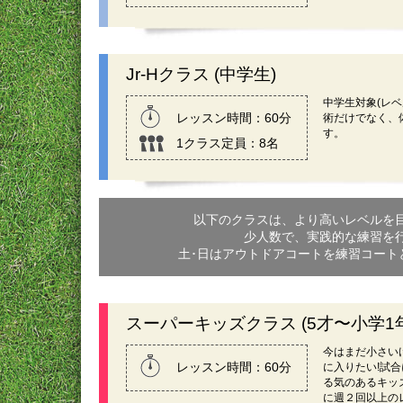
Jr-Hクラス (中学生)
中学生対象(レベ
レッスン時間：60分
術だけでなく、
す。
1クラス定員：8名
以下のクラスは、より高いレベルを
少人数で、実践的な練習を
土･日はアウトドアコートを練習コート
スーパーキッズクラス (5才〜小学1年
今はまだ小さい
レッスン時間：60分
に入りたい!試
る気のあるキッ
に週２回以上の