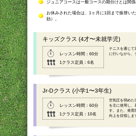
ジュニアコースは一般コースの期分けとは関係
お休みされた場合は、1ヶ月に1回まで振替いた
効）。
キッズクラス (4才〜未就学児)
テニスを通じて
レッスン時間：60分
に行いながら、
1クラス定員：6名
Jr-Dクラス (小学1〜3年生)
空気圧を弱めた
レッスン時間：60分
を主に使用し、
す。また、発育
1クラス定員：10名
向上を目指しま