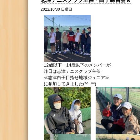
志津テニスクラブ主催・白子練習会★
2022/10/30 日曜日
12歳以下・14歳以下のメンバーが
昨日は志津テニスクラブ主催
≪志津白子目指せ地域ジュニア≫
に参加してきました(*^_^*)