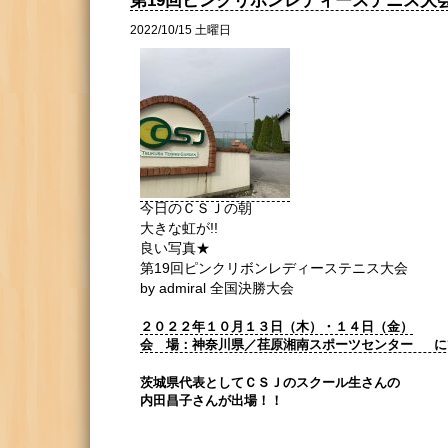
第19回ピンクリボンレディーステニス大
2022/10/15 土曜日
今日のＣＳＪの朝
大きな虹が!!
良い写真★
第19回ピンクリボンレディーステニス大会
by admiral 全国決勝大会
２０２２年１０月１３日（木）・１４日（金）
会 場：神奈川県／荏原湘南スポーツセンター に
茨城県代表としてＣＳＪのスクール生さんの
内田昌子さんが出場！！