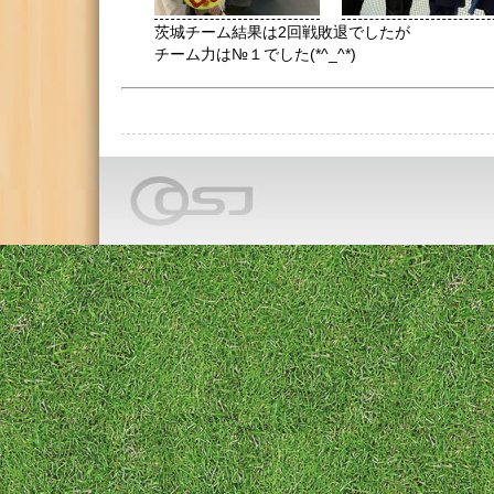
茨城チーム結果は2回戦敗退でしたが
チーム力は№１でした(*^_^*)