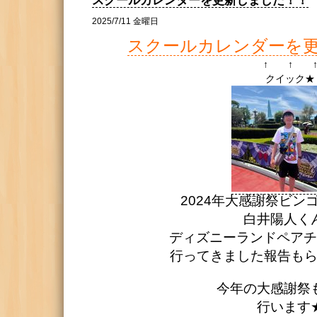
スクールカレンダーを更新しました！！
2025/7/11 金曜日
スクールカレンダーを
↑ ↑ 
クイック★
2024年大感謝祭ビン
白井陽人く
ディズニーランドペアチ
行ってきました報告もらいま
今年の大感謝祭
行います