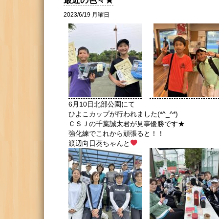
最近の色々★
2023/6/19 月曜日
6月10日北部公園にて
ひよこカップが行われました(*^_^*)
ＣＳＪの千葉誠太君が見事優勝です★
強化練でこれから頑張ると！！
渡辺向日葵ちゃんと