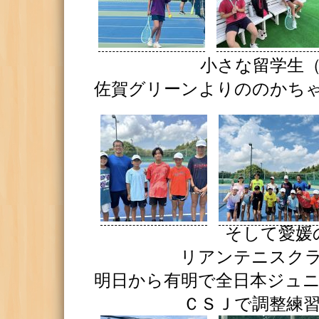
小さな留学生
佐賀グリーンよりののかち
そして愛媛
リアンテニスク
明日から有明で全日本ジュ
ＣＳＪで調整練