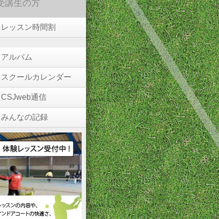
受講生の方
レッスン時間割
アルバム
スクールカレンダー
CSJweb通信
みんなの記録