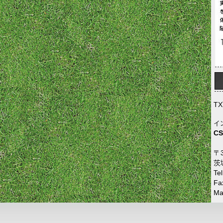
T
イ
C
〒3
茨
Te
Fa
Mai