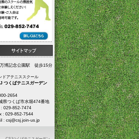
X万博記念公園駅 徒歩15分
ンドアテニススクール
SJ つくばテニスガーデン
00-2654
城県つくば市水堀474番地
l : 029-852-7474
x : 029-852-7544
l : csj@csj.join-us.jp
CSJつくばテニスガーデン